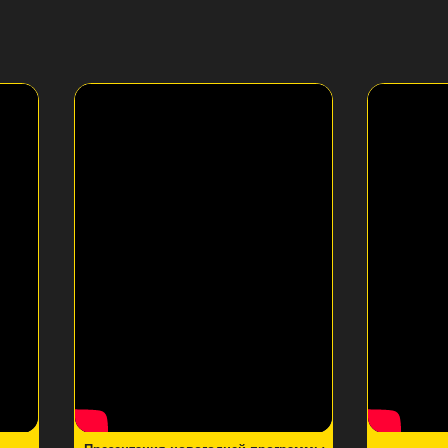
зентация новогодней программы
Kaz Union & Show Today Event
от Show Today Events для HR