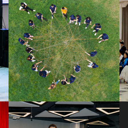
ASTANA MOTORS - ТИМБИЛДИНГ НА ПРИРОДЕ
QAMALLADIN U
Ведущий диджей игра по станциям
Ведущий, фотозона
TELE2 - ТИМБИЛДИНГ В ОФИСЕ ДЛЯ КОЛЛЕГ
Индивидуализированный квест о компании