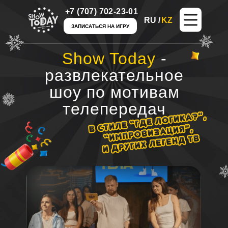
+7 (707) 702-23-01
+7 (707) 702-23-01
RU /
RU /
KZ
KZ
ЗАПИСАТЬСЯ НА ИГРУ
ЗАПИСАТЬСЯ НА ИГРУ
Show Today
-
развлекательное
шоу по мотивам
телепередач