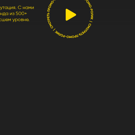
ровне.
воплощаем идеи.