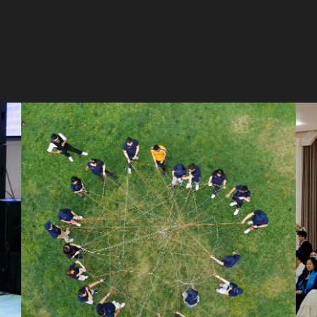
ASTANA MOTORS - ТИМБИЛДИНГ НА ПРИРОДЕ
QAMALLADIN U
Ведущий диджей игра по станциям
Ведущий, фотозона