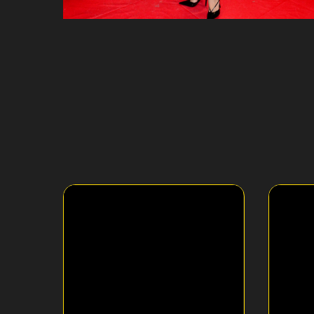
Chery & Show Today Events
Tele/2, Altel 
Д