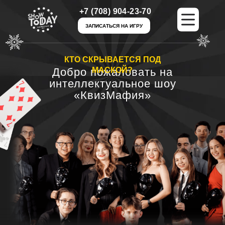
+7 (708) 904-23-70
+7 (708) 904-23-70
ЗАПИСАТЬСЯ НА ИГРУ
ЗАПИСАТЬСЯ НА ИГРУ
КТО СКРЫВАЕТСЯ ПОД
Добро пожаловать на
МАСКОЙ?
интеллектуальное шоу
«КвизМафия»