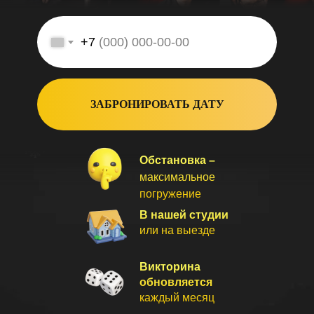
+7
ЗАБРОНИРОВАТЬ ДАТУ
Обстановка –
максимальное
погружение
В нашей студии
или на выезде
Викторина
обновляется
каждый месяц